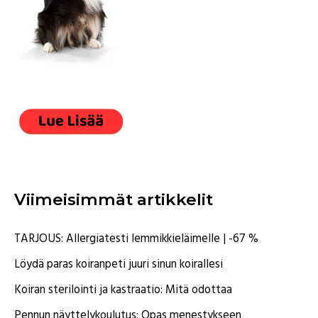
Viimeisimmät artikkelit
TARJOUS: Allergiatesti lemmikkieläimelle | -67 %
Löydä paras koiranpeti juuri sinun koirallesi
Koiran sterilointi ja kastraatio: Mitä odottaa
Pennun näyttelykoulutus: Opas menestykseen