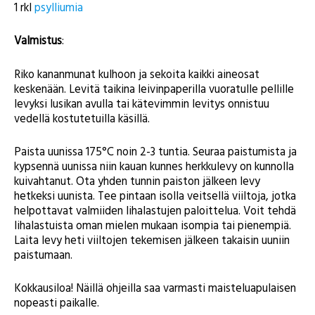
1 rkl
psylliumia
Valmistus
:
Riko kananmunat kulhoon ja sekoita kaikki aineosat
keskenään. Levitä taikina leivinpaperilla vuoratulle pellille
levyksi lusikan avulla tai kätevimmin levitys onnistuu
vedellä kostutetuilla käsillä.
Paista uunissa 175°C noin 2-3 tuntia. Seuraa paistumista ja
kypsennä uunissa niin kauan kunnes herkkulevy on kunnolla
kuivahtanut. Ota yhden tunnin paiston jälkeen levy
hetkeksi uunista. Tee pintaan isolla veitsellä viiltoja, jotka
helpottavat valmiiden lihalastujen paloittelua. Voit tehdä
lihalastuista oman mielen mukaan isompia tai pienempiä.
Laita levy heti viiltojen tekemisen jälkeen takaisin uuniin
paistumaan.
Kokkausiloa! Näillä ohjeilla saa varmasti maisteluapulaisen
nopeasti paikalle.