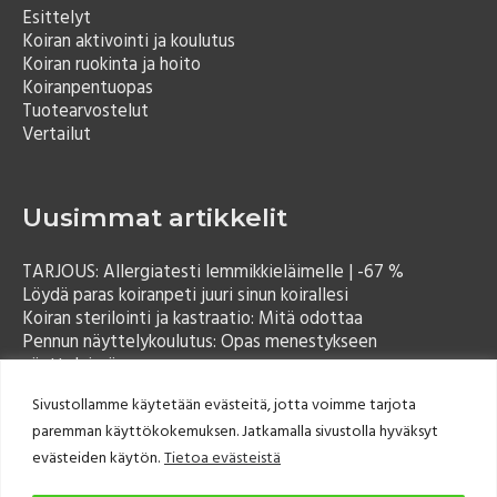
Esittelyt
Koiran aktivointi ja koulutus
Koiran ruokinta ja hoito
Koiranpentuopas
Tuotearvostelut
Vertailut
Uusimmat artikkelit
TARJOUS: Allergiatesti lemmikkieläimelle | -67 %
Löydä paras koiranpeti juuri sinun koirallesi
Koiran sterilointi ja kastraatio: Mitä odottaa
Pennun näyttelykoulutus: Opas menestykseen
näyttelyissä
Sivustollamme käytetään evästeitä, jotta voimme tarjota
paremman käyttökokemuksen. Jatkamalla sivustolla hyväksyt
evästeiden käytön.
Tietoa evästeistä