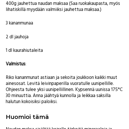
400g jauhettua naudan maksaa (Saa ruokakaupasta, myös
lihatiskillä myydään valmiiksi jauhettua maksaa.)
3 kananmunaa
2 dl jauhoja
1 dl kaurahiutaleita
Valmistus
:
Riko kananmunat astiaan ja sekoita joukkoon kaikki muut
ainesosat. Levitä leivinpaperilla vuoratulle uunipellille.
Ohjeesta tulee yksi uunipellillinen. Kypsennä uunissa 175°C
30 minuuttia. Anna jäähtyä kunnolla ja leikkaa saksilla
halutun kokoisiksi paloiksi.
Huomioi tämä