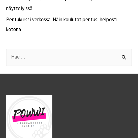
näyttelyissä
Pentukurssi verkossa: Näin koulutat pentusi helposti
kotona
S
e
a
r
c
h
f
o
r