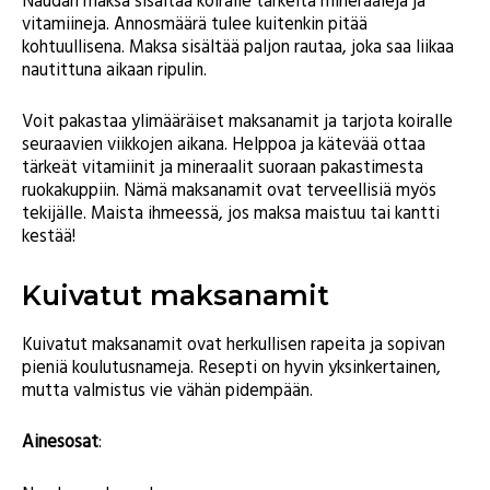
Naudan maksa sisältää koiralle tärkeitä mineraaleja ja
vitamiineja. Annosmäärä tulee kuitenkin pitää
kohtuullisena. Maksa sisältää paljon rautaa, joka saa liikaa
nautittuna aikaan ripulin.
Voit pakastaa ylimääräiset maksanamit ja tarjota koiralle
seuraavien viikkojen aikana. Helppoa ja kätevää ottaa
tärkeät vitamiinit ja mineraalit suoraan pakastimesta
ruokakuppiin. Nämä maksanamit ovat terveellisiä myös
tekijälle. Maista ihmeessä, jos maksa maistuu tai kantti
kestää!
Kuivatut maksanamit
Kuivatut maksanamit ovat herkullisen rapeita ja sopivan
pieniä koulutusnameja. Resepti on hyvin yksinkertainen,
mutta valmistus vie vähän pidempään.
Ainesosat
: