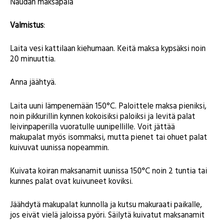
Naudan maksapala
Valmistus
:
Laita vesi kattilaan kiehumaan. Keitä maksa kypsäksi noin
20 minuuttia.
Anna jäähtyä.
Laita uuni lämpenemään 150°C. Paloittele maksa pieniksi,
noin pikkurillin kynnen kokoisiksi paloiksi ja levitä palat
leivinpaperilla vuoratulle uunipellille. Voit jättää
makupalat myös isommaksi, mutta pienet tai ohuet palat
kuivuvat uunissa nopeammin.
Kuivata koiran maksanamit uunissa 150°C noin 2 tuntia tai
kunnes palat ovat kuivuneet koviksi.
Jäähdytä makupalat kunnolla ja kutsu makuraati paikalle,
jos eivät vielä jaloissa pyöri. Säilytä kuivatut maksanamit