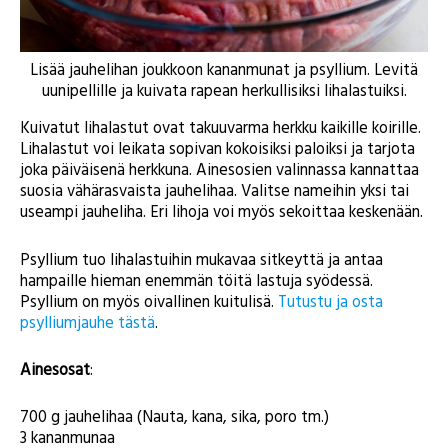
Lisää jauhelihan joukkoon kananmunat ja psyllium. Levitä
uunipellille ja kuivata rapean herkullisiksi lihalastuiksi.
Kuivatut lihalastut ovat takuuvarma herkku kaikille koirille.
Lihalastut voi leikata sopivan kokoisiksi paloiksi ja tarjota
joka päiväisenä herkkuna. Ainesosien valinnassa kannattaa
suosia vähärasvaista jauhelihaa. Valitse nameihin yksi tai
useampi jauheliha. Eri lihoja voi myös sekoittaa keskenään.
Psyllium tuo lihalastuihin mukavaa sitkeyttä ja antaa
hampaille hieman enemmän töitä lastuja syödessä.
Psyllium on myös oivallinen kuitulisä.
Tutustu ja osta
psylliumjauhe tästä
.
Ainesosat
:
700 g jauhelihaa (Nauta, kana, sika, poro tm.)
3 kananmunaa