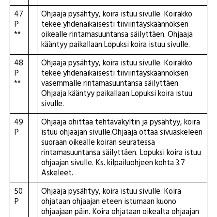
47
Ohjaaja pysähtyy, koira istuu sivulle. Koirakko
P
tekee yhdenaikaisesti tiiviintäyskäännöksen
**
oikealle rintamasuuntansa säilyttäen. Ohjaaja
kääntyy paikallaan.Lopuksi koira istuu sivulle.
48
Ohjaaja pysähtyy, koira istuu sivulle. Koirakko
P
tekee yhdenaikaisesti tiiviintäyskäännöksen
**
vasemmalle rintamasuuntansa säilyttäen.
Ohjaaja kääntyy paikallaan.Lopuksi koira istuu
sivulle.
49
Ohjaaja ohittaa tehtäväkyltin ja pysähtyy, koira
P
istuu ohjaajan sivulle.Ohjaaja ottaa sivuaskeleen
suoraan oikealle koiran seuratessa
rintamasuuntansa säilyttäen. Lopuksi koira istuu
ohjaajan sivulle. Ks. kilpailuohjeen kohta 3.7
Askeleet.
50
Ohjaaja pysähtyy, koira istuu sivulle. Koira
P
ohjataan ohjaajan eteen istumaan kuono
ohjaajaan päin. Koira ohjataan oikealta ohjaajan