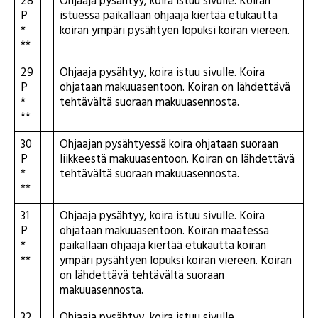
28
Ohjaaja pysähtyy, koira istuu sivulle. Koiran
P
istuessa paikallaan ohjaaja kiertää etukautta
*
koiran ympäri pysähtyen lopuksi koiran viereen.
**
29
Ohjaaja pysähtyy, koira istuu sivulle. Koira
P
ohjataan makuuasentoon. Koiran on lähdettävä
*
tehtävältä suoraan makuuasennosta.
**
30
Ohjaajan pysähtyessä koira ohjataan suoraan
P
liikkeestä makuuasentoon. Koiran on lähdettävä
*
tehtävältä suoraan makuuasennosta.
**
31
Ohjaaja pysähtyy, koira istuu sivulle. Koira
P
ohjataan makuuasentoon. Koiran maatessa
*
paikallaan ohjaaja kiertää etukautta koiran
**
ympäri pysähtyen lopuksi koiran viereen. Koiran
on lähdettävä tehtävältä suoraan
makuuasennosta.