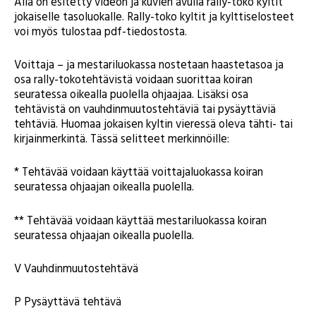
Alla on esitetty videon ja kuvien avulla rally-toko kyltit
jokaiselle tasoluokalle. Rally-toko kyltit ja kylttiselosteet
voi myös tulostaa pdf-tiedostosta.
Voittaja – ja mestariluokassa nostetaan haastetasoa ja
osa rally-tokotehtävistä voidaan suorittaa koiran
seuratessa oikealla puolella ohjaajaa. Lisäksi osa
tehtävistä on vauhdinmuutostehtäviä tai pysäyttäviä
tehtäviä. Huomaa jokaisen kyltin vieressä oleva tähti- tai
kirjainmerkintä. Tässä selitteet merkinnöille:
* Tehtävää voidaan käyttää voittajaluokassa koiran
seuratessa ohjaajan oikealla puolella.
** Tehtävää voidaan käyttää mestariluokassa koiran
seuratessa ohjaajan oikealla puolella.
V Vauhdinmuutostehtävä
P Pysäyttävä tehtävä