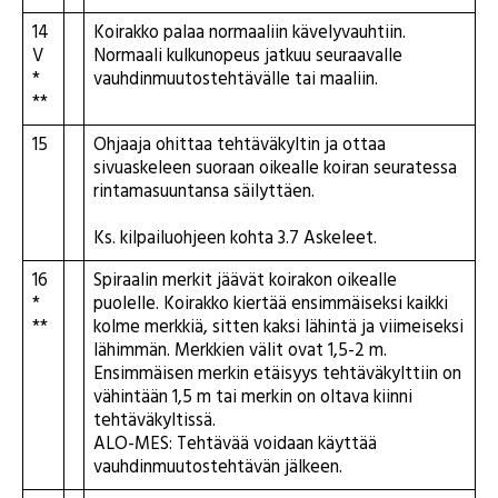
14
Koirakko palaa normaaliin kävelyvauhtiin.
V
Normaali kulkunopeus jatkuu seuraavalle
*
vauhdinmuutostehtävälle tai maaliin.
**
15
Ohjaaja ohittaa tehtäväkyltin ja ottaa
sivuaskeleen suoraan oikealle koiran seuratessa
rintamasuuntansa säilyttäen.
Ks. kilpailuohjeen kohta 3.7 Askeleet.
16
Spiraalin merkit jäävät koirakon oikealle
*
puolelle. Koirakko kiertää ensimmäiseksi kaikki
**
kolme merkkiä, sitten kaksi lähintä ja viimeiseksi
lähimmän. Merkkien välit ovat 1,5-2 m.
Ensimmäisen merkin etäisyys tehtäväkylttiin on
vähintään 1,5 m tai merkin on oltava kiinni
tehtäväkyltissä.
ALO-MES: Tehtävää voidaan käyttää
vauhdinmuutostehtävän jälkeen.