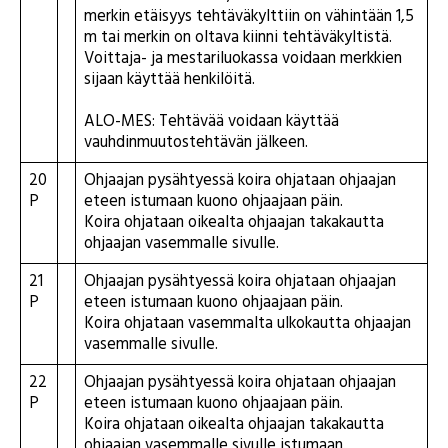
merkin etäisyys tehtäväkylttiin on vähintään 1,5
m tai merkin on oltava kiinni tehtäväkyltistä.
Voittaja- ja mestariluokassa voidaan merkkien
sijaan käyttää henkilöitä.
ALO-MES: Tehtävää voidaan käyttää
vauhdinmuutostehtävän jälkeen.
20
Ohjaajan pysähtyessä koira ohjataan ohjaajan
P
eteen istumaan kuono ohjaajaan päin.
Koira ohjataan oikealta ohjaajan takakautta
ohjaajan vasemmalle sivulle.
21
Ohjaajan pysähtyessä koira ohjataan ohjaajan
P
eteen istumaan kuono ohjaajaan päin.
Koira ohjataan vasemmalta ulkokautta ohjaajan
vasemmalle sivulle.
22
Ohjaajan pysähtyessä koira ohjataan ohjaajan
P
eteen istumaan kuono ohjaajaan päin.
Koira ohjataan oikealta ohjaajan takakautta
ohjaajan vasemmalle sivulle istumaan.