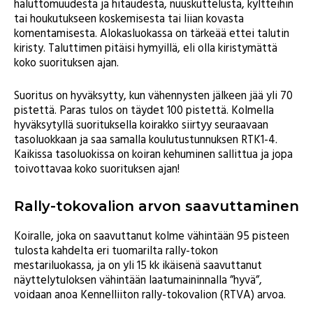
haluttomuudesta ja hitaudesta, nuuskuttelusta, kyltteihin
tai houkutukseen koskemisesta tai liian kovasta
komentamisesta. Alokasluokassa on tärkeää ettei talutin
kiristy. Taluttimen pitäisi hymyillä, eli olla kiristymättä
koko suorituksen ajan.
Suoritus on hyväksytty, kun vähennysten jälkeen jää yli 70
pistettä. Paras tulos on täydet 100 pistettä. Kolmella
hyväksytyllä suorituksella koirakko siirtyy seuraavaan
tasoluokkaan ja saa samalla koulutustunnuksen RTK1-4.
Kaikissa tasoluokissa on koiran kehuminen sallittua ja jopa
toivottavaa koko suorituksen ajan!
Rally-tokovalion arvon saavuttaminen
Koiralle, joka on saavuttanut kolme vähintään 95 pisteen
tulosta kahdelta eri tuomarilta rally-tokon
mestariluokassa, ja on yli 15 kk ikäisenä saavuttanut
näyttelytuloksen vähintään laatumaininnalla ”hyvä”,
voidaan anoa Kennelliiton rally-tokovalion (RTVA) arvoa.