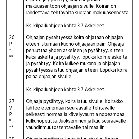
askelta ja pysähtyy, koira ohjataan
makuuasentoon ohjaajan sivulle. Koiran on
lähdettävä tehtävältä suoraan makuuasennosta.
Ks. kilpailuohjeen kohta 3.7 Askeleet.
26
Ohjaajan pysähtyessä koira ohjataan ohjaajan
P
eteen istumaan kuono ohjaajaan päin. Ohjaaja
*
peruuttaa yhden askeleen ja pysähtyy, sitten
**
kaksi askelta ja pysähtyy, lopuksi kolme askelta
ja pysähtyy. Koira kulkee mukana ja ohjaajan
pysähtyessä istuu ohjaajan eteen. Lopuksi koira
palaa ohjaajan sivulle.
Ks. kilpailuohjeen kohta 3.7 Askeleet.
27
Ohjaaja pysähtyy, koira istuu sivulle. Koirakko
V
lähtee etenemään seuraavalle tehtävälle
P
selkeästi normaalia kävelyvauhtia nopeampaa
*
kulkunopeutta. Juokseminen jatkuu seuraavalle
**
vauhdinmuutostehtävälle tai maaliin.