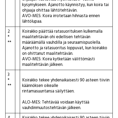
kysymykseen. Ajanotto käynnistyy, kun koira tai
ohjaaja ohittaa lähtötehtävän.
AVO-MES: Koira irrotetaan hihnasta ennen
lähtölupaa.
2
Koirakko päättää ratasuorituksen kulkemalla
*
maalitehtävän ohi edellisen tehtävän
**
määräämällä vauhdilla ja seuraamispuolella.
Ajanotto ja ratasuoritus loppuvat, kun koirakko
on ohittanut maalitehtävän.
AVO-MES: Koira kytketään välittömästi
maalitehtävän jälkeen.
3
*
Koirakko tekee yhdenaikaisesti 90 asteen tiiviin
**
käännöksen oikealle
rintamasuuntansa säilyttäen.
ALO-MES: Tehtävää voidaan käyttää
vauhdinmuutostehtävän jälkeen.