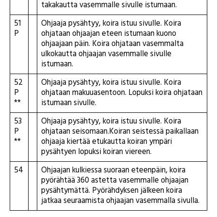
takakautta vasemmalle sivulle istumaan.
51
Ohjaaja pysähtyy, koira istuu sivulle. Koira
P
ohjataan ohjaajan eteen istumaan kuono
ohjaajaan päin. Koira ohjataan vasemmalta
ulkokautta ohjaajan vasemmalle sivulle
istumaan.
52
Ohjaaja pysähtyy, koira istuu sivulle. Koira
P
ohjataan makuuasentoon. Lopuksi koira ohjataan
**
istumaan sivulle.
53
Ohjaaja pysähtyy, koira istuu sivulle. Koira
P
ohjataan seisomaan.Koiran seistessä paikallaan
**
ohjaaja kiertää etukautta koiran ympäri
pysähtyen lopuksi koiran viereen.
54
Ohjaajan kulkiessa suoraan eteenpäin, koira
pyörähtää 360 astetta vasemmalle ohjaajan
pysähtymättä. Pyörähdyksen jälkeen koira
jatkaa seuraamista ohjaajan vasemmalla sivulla.