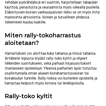
tehdään pyörähdyksiä eri suuntiin, harjoitellaan takapään
käyttöä, peruutusta ja seuraamista myös oikealla puolella.
Eläköityvien koirien vanhuuspäivien iloksi se on myös mitä
mainiointa aktivointia. Iloinen ja turvallinen yhdessä
tekeminen kuuluu kaikille.
Miten rally-tokoharrastus
aloitetaan?
Harrastuksen voi aloittaa kuka tahansa ja missä tahansa.
Artikkelin lopusta löydät rally-toko kyltit ja ohjeet
liikkeiden suoritukseen, sekä parhaat kirjasuositukset
itsenäiseen opiskeluun. Yleensä parhaiten lajiin tutustuu
osallistumalla oman alueen koiraharrastusseuran tai
koirakoulun tunnille. Rally-tokoa voi kuitenkin opiskella ja
harrastaa helposti myös kotona tai lenkkipoluilla.
Rally-toko kyltit