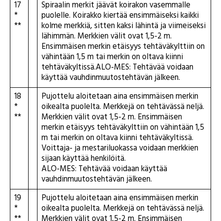
17
Spiraalin merkit jäävät koirakon vasemmalle
*
puolelle. Koirakko kiertää ensimmäiseksi kaikki
**
kolme merkkiä, sitten kaksi lähintä ja viimeiseksi
lähimmän. Merkkien välit ovat 1,5-2 m.
Ensimmäisen merkin etäisyys tehtäväkylttiin on
vähintään 1,5 m tai merkin on oltava kiinni
tehtäväkyltissä.ALO-MES: Tehtävää voidaan
käyttää vauhdinmuutostehtävän jälkeen.
18
Pujottelu aloitetaan aina ensimmäisen merkin
*
oikealta puolelta. Merkkejä on tehtävässä neljä.
**
Merkkien välit ovat 1,5-2 m. Ensimmäisen
merkin etäisyys tehtäväkylttiin on vähintään 1,5
m tai merkin on oltava kiinni tehtäväkyltissä.
Voittaja- ja mestariluokassa voidaan merkkien
sijaan käyttää henkilöitä.
ALO-MES: Tehtävää voidaan käyttää
vauhdinmuutostehtävän jälkeen.
19
Pujottelu aloitetaan aina ensimmäisen merkin
*
oikealta puolelta. Merkkejä on tehtävässä neljä.
**
Merkkien välit ovat 1,5-2 m. Ensimmäisen