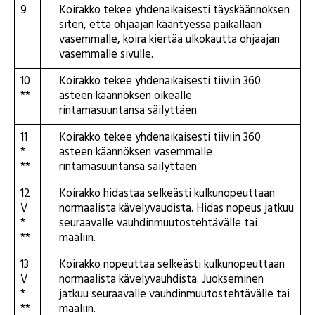
9
Koirakko tekee yhdenaikaisesti täyskäännöksen
siten, että ohjaajan kääntyessä paikallaan
vasemmalle, koira kiertää ulkokautta ohjaajan
vasemmalle sivulle.
10
Koirakko tekee yhdenaikaisesti tiiviin 360
**
asteen käännöksen oikealle
rintamasuuntansa säilyttäen.
11
Koirakko tekee yhdenaikaisesti tiiviin 360
*
asteen käännöksen vasemmalle
**
rintamasuuntansa säilyttäen.
12
Koirakko hidastaa selkeästi kulkunopeuttaan
V
normaalista kävelyvaudista. Hidas nopeus jatkuu
*
seuraavalle vauhdinmuutostehtävälle tai
**
maaliin.
13
Koirakko nopeuttaa selkeästi kulkunopeuttaan
V
normaalista kävelyvauhdista. Juokseminen
*
jatkuu seuraavalle vauhdinmuutostehtävälle tai
**
maaliin.