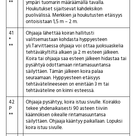
**
ympäri tuomarin määräämällä tavalla.
Houkutukset sijaitsevat kahdeksikon
puolivälissä. Merkkien ja houkutusten etäisyys
ontoisistaan 1,5 m – 2 m.
41
Ohjaaja lähettää koiran hallitusti
*
valitsemastaan kohdasta hyppyesteen
**
yli.Tarvittaessa ohjaaja voi ottaa juoksuaskelia
tehtäväkyltiltä alkaen ja 2 m esteen jälkeen.
Koira tai ohjaaja saa esteen jälkeen hidastaa tai
pysähtyä odottamaan rintamasuuntansa
säilyttäen. Tämän jälkeen koira palaa
seuraamaan. Hyppyesteen etäisyys
tehtävätelineeseen on enintään 3 m tai
tehtäväteline on kiinni esteessä.
42
Ohjaaja pysähtyy, koira istuu sivulle. Koirakko
P
tekee yhdenaikaisesti 90 asteen tiiviin
**
käännöksen oikealle rintamasuuntansa
säilyttäen. Ohjaaja kääntyy paikallaan. Lopuksi
koira istuu sivulle.