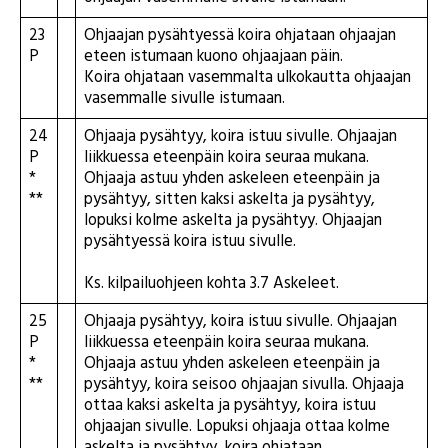
23
Ohjaajan pysähtyessä koira ohjataan ohjaajan
P
eteen istumaan kuono ohjaajaan päin.
Koira ohjataan vasemmalta ulkokautta ohjaajan
vasemmalle sivulle istumaan.
24
Ohjaaja pysähtyy, koira istuu sivulle. Ohjaajan
P
liikkuessa eteenpäin koira seuraa mukana.
*
Ohjaaja astuu yhden askeleen eteenpäin ja
**
pysähtyy, sitten kaksi askelta ja pysähtyy,
lopuksi kolme askelta ja pysähtyy. Ohjaajan
pysähtyessä koira istuu sivulle.
Ks. kilpailuohjeen kohta 3.7 Askeleet.
25
Ohjaaja pysähtyy, koira istuu sivulle. Ohjaajan
P
liikkuessa eteenpäin koira seuraa mukana.
*
Ohjaaja astuu yhden askeleen eteenpäin ja
**
pysähtyy, koira seisoo ohjaajan sivulla. Ohjaaja
ottaa kaksi askelta ja pysähtyy, koira istuu
ohjaajan sivulle. Lopuksi ohjaaja ottaa kolme