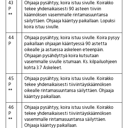
43
Ohjaaja pysähtyy, koira istuu sivulle. Koirakko
P
tekee yhdenaikaisesti 90 asteen tiiviin
**
käännöksen vasemmalle rintamasuuntansa
säilyttäen. Ohjaaja kääntyy paikallaan. Lopuksi
koira istuu sivulle.
44
Ohjaaja pysähtyy, koira istuu sivulle. Koira pysyy
P
paikallaan ohjaajan kääntyessä 90 astetta
oikealle ja astuessa askeleen eteenpäin.
Ohjaajan pysähdyttyä koira kutsutaan
vasemmalle sivulle istumaan. Ks. kilpailuohjeen
kohta 3.7 Askeleet.
45
Ohjaaja pysähtyy, koira istuu sivulle. Koirakko
P
tekee yhdenaikaisesti tiiviintäyskäännöksen
**
oikealle rintamasuuntansa säilyttäen. Ohjaaja
kääntyy paikallaan.
46
Ohjaaja pysähtyy, koira istuu sivulle. Koirakko
P
tekee yhdenaikaisesti tiiviintäyskäännöksen
**
vasemmalle rintamasuuntansa säilyttäen.
Ohjaaja kääntyy paikallaan.