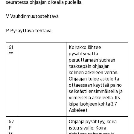
seuratessa ohjaajan oikealla puolella.
V Vauhdinmuutostehtävä
P Pysäyttävä tehtävä
61
Koirakko lähtee
**
pysähtymättä
peruuttamaan suoraan
taaksepäin ohjaajan
kolmen askeleen verran.
Ohjaajan tulee askeleita
ottaessaan käyttää paino
selkeästi ensimmäisellä ja
viimeisellä askeleella. Ks.
kilpailuohjeen kohta 3.7
Askeleet.
62
Ohjaaja pysähtyy, koira
P
istuu sivulle. Koira