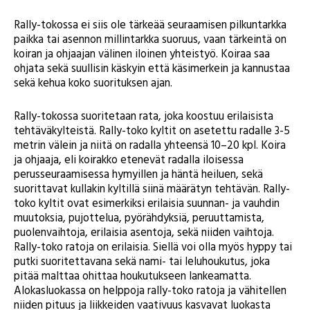
Rally-tokossa ei siis ole tärkeää seuraamisen pilkuntarkka
paikka tai asennon millintarkka suoruus, vaan tärkeintä on
koiran ja ohjaajan välinen iloinen yhteistyö. Koiraa saa
ohjata sekä suullisin käskyin että käsimerkein ja kannustaa
sekä kehua koko suorituksen ajan.
Rally-tokossa suoritetaan rata, joka koostuu erilaisista
tehtäväkylteistä. Rally-toko kyltit on asetettu radalle 3-5
metrin välein ja niitä on radalla yhteensä 10–20 kpl. Koira
ja ohjaaja, eli koirakko etenevät radalla iloisessa
perusseuraamisessa hymyillen ja häntä heiluen, sekä
suorittavat kullakin kyltillä siinä määrätyn tehtävän. Rally-
toko kyltit ovat esimerkiksi erilaisia suunnan- ja vauhdin
muutoksia, pujottelua, pyörähdyksiä, peruuttamista,
puolenvaihtoja, erilaisia asentoja, sekä niiden vaihtoja.
Rally-toko ratoja on erilaisia. Siellä voi olla myös hyppy tai
putki suoritettavana sekä nami- tai leluhoukutus, joka
pitää malttaa ohittaa houkutukseen lankeamatta.
Alokasluokassa on helppoja rally-toko ratoja ja vähitellen
niiden pituus ja liikkeiden vaativuus kasvavat luokasta