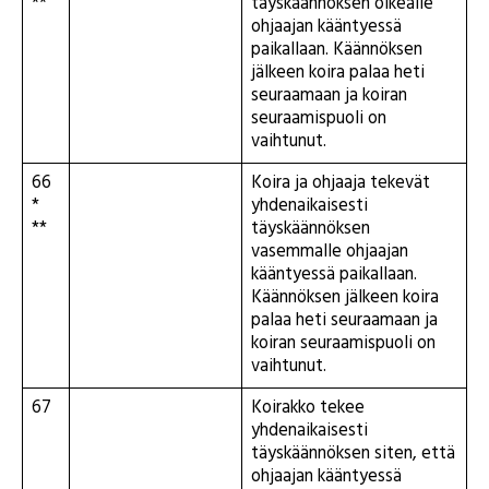
**
täyskäännöksen oikealle
ohjaajan kääntyessä
paikallaan. Käännöksen
jälkeen koira palaa heti
seuraamaan ja koiran
seuraamispuoli on
vaihtunut.
66
Koira ja ohjaaja tekevät
*
yhdenaikaisesti
**
täyskäännöksen
vasemmalle ohjaajan
kääntyessä paikallaan.
Käännöksen jälkeen koira
palaa heti seuraamaan ja
koiran seuraamispuoli on
vaihtunut.
67
Koirakko tekee
yhdenaikaisesti
täyskäännöksen siten, että
ohjaajan kääntyessä