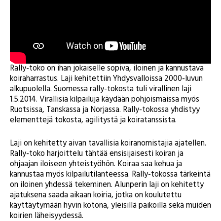
Rally-toko on ihan jokaiselle sopiva, iloinen ja kannustava
koiraharrastus. Laji kehitettiin Yhdysvalloissa 2000-luvun
alkupuolella. Suomessa rally-tokosta tuli virallinen laji
1.5.2014. Virallisia kilpailuja käydään pohjoismaissa myös
Ruotsissa, Tanskassa ja Norjassa. Rally-tokossa yhdistyy
elementtejä tokosta, agilitystä ja koiratanssista.
Laji on kehitetty aivan tavallisia koiranomistajia ajatellen.
Rally-toko harjoittelu tähtää ensisijaisesti koiran ja
ohjaajan iloiseen yhteistyöhön. Koiraa saa kehua ja
kannustaa myös kilpailutilanteessa. Rally-tokossa tärkeintä
on iloinen yhdessä tekeminen. Alunperin laji on kehitetty
ajatuksena saada aikaan koiria, jotka on koulutettu
käyttäytymään hyvin kotona, yleisillä paikoilla sekä muiden
koirien läheisyydessä.