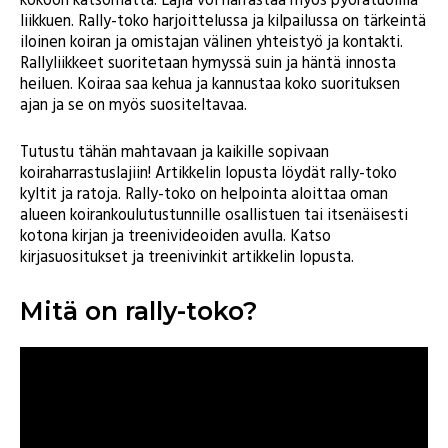
kokoon katsomatta. Lajia voi harrastaa myös pyörätuolilla
liikkuen. Rally-toko harjoittelussa ja kilpailussa on tärkeintä
iloinen koiran ja omistajan välinen yhteistyö ja kontakti.
Rallyliikkeet suoritetaan hymyssä suin ja häntä innosta
heiluen. Koiraa saa kehua ja kannustaa koko suorituksen
ajan ja se on myös suositeltavaa.
Tutustu tähän mahtavaan ja kaikille sopivaan
koiraharrastuslajiin! Artikkelin lopusta löydät rally-toko
kyltit ja ratoja. Rally-toko on helpointa aloittaa oman
alueen koirankoulutustunnille osallistuen tai itsenäisesti
kotona kirjan ja treenivideoiden avulla. Katso
kirjasuositukset ja treenivinkit artikkelin lopusta.
Mitä on rally-toko?