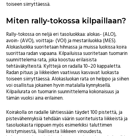
toiseen siirryttäessä.
Miten rally-tokossa kilpaillaan?
Rally-tokossa on neljä eri tasoluokkaa: alokas- (ALO),
avoin- (AVO), voittaja- (VOI) ja mestariluokka (MES).
Alokasluokka suoritetaan hihnassa ja muissa luokissa koira
suorittaa radan vapaana. Kilpailuissa suoritetaan tuomarin
suunnittelema rata, joka koostuu erilaisista
tehtäväkylteistä. Kylttejä on radalla 10–20 kappaletta.
Radan pituus ja liikkeiden vaativuus kasvavat luokasta
toiseen siirryttäessä. Alokasluokan rata on helppo ja siihen
voi osallistua jokainen hyvin matalalla kynnyksellä.
Kilpailurata on tuomarin suunnittelema kokonaisuus ja
tämän vuoksi aina erilainen.
Koirakolla on radalle lähtiessään täydet 100 pistettä, ja
pistevähennyksiä tehdään väärin suoritetuista liikkeistä ja
tasoluokasta riippuen myös esimerkiksi taluttimen
kiristymisestä, liiallisesta liikkeen vinoudesta,