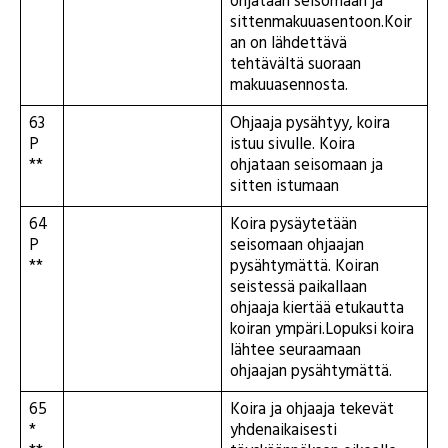
**
ohjataan seisomaan ja
sittenmakuuasentoon.Koir
an on lähdettävä
tehtävältä suoraan
makuuasennosta.
63
Ohjaaja pysähtyy, koira
P
istuu sivulle. Koira
**
ohjataan seisomaan ja
sitten istumaan
64
Koira pysäytetään
P
seisomaan ohjaajan
**
pysähtymättä. Koiran
seistessä paikallaan
ohjaaja kiertää etukautta
koiran ympäri.Lopuksi koira
lähtee seuraamaan
ohjaajan pysähtymättä.
65
Koira ja ohjaaja tekevät
*
yhdenaikaisesti