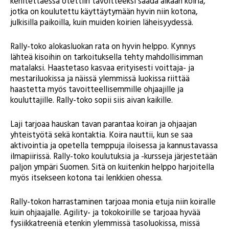
kehitettäessä otettiin tavoitteeksi saada aikaan koiria,
jotka on koulutettu käyttäytymään hyvin niin kotona,
julkisilla paikoilla, kuin muiden koirien läheisyydessä.
Rally-toko alokasluokan rata on hyvin helppo. Kynnys
lähteä kisoihin on tarkoituksella tehty mahdollisimman
matalaksi. Haastetaso kasvaa erityisesti voittaja- ja
mestariluokissa ja näissä ylemmissä luokissa riittää
haastetta myös tavoitteellisemmille ohjaajille ja
kouluttajille. Rally-toko sopii siis aivan kaikille.
Laji tarjoaa hauskan tavan parantaa koiran ja ohjaajan
yhteistyötä sekä kontaktia. Koira nauttii, kun se saa
aktivointia ja opetella temppuja iloisessa ja kannustavassa
ilmapiirissä. Rally-toko koulutuksia ja -kursseja järjestetään
paljon ympäri Suomen. Sitä on kuitenkin helppo harjoitella
myös itsekseen kotona tai lenkkien ohessa.
Rally-tokon harrastaminen tarjoaa monia etuja niin koiralle
kuin ohjaajalle. Agility- ja tokokoirille se tarjoaa hyvää
fysiikkatreeniä etenkin ylemmissä tasoluokissa, missä