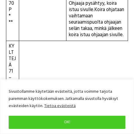
70
Ohjaaja pysähtyy, koira
P
istuu sivulle.Koira ohjataan
*
vaihtamaan
**
seuraamispuolta ohjaajan
selän takaa, minkä jälkeen
koira istuu ohjaajan sivulle.
KY
LT
TEJ
Ä
71
–
78
KÄ
Sivustollamme käytetään evästeitä, jotta voimme tarjota
YT
paremman käyttökokemuksen. Jatkamalla sivustolla hyväksyt
ET
evästeiden käytön.
Tietoa evästeistä
ÄÄ
N
RA
OK!
DA