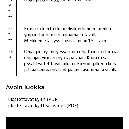
32
Ohjaaja pysähtyy, koira istuu sivulle.
P
*
**
33
Koirakko kiertää kahdeksikon kahden merkin
*
ympäri tuomarin määräämällä tavalla.
**
Merkkien etäisyys toisistaan on 1,5 – 2 m.
34
Ohjaajan pysähtyessä koira ohjataan kiertämään
P
ohjaajan ympäri myötäpäivään. Koira ei saa
pysähtyä tehtävän aikana. Kierron jälkeen koira
jatkaa seuraamista ohjaajan vasemmalla sivulla.
Avoin luokka
Tulostettavat kyltit (PDF)
Tulostettavat kylttiselosteet (PDF)